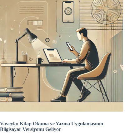
Vaveyla: Kitap Okuma ve Yazma Uygulamasının
Bilgisayar Versiyonu Geliyor