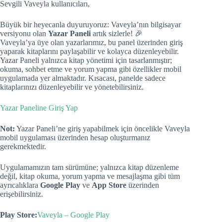
Sevgili Vaveyla kullanıcıları,
Büyük bir heyecanla duyuruyoruz: Vaveyla’nın bilgisayar
versiyonu olan
Yazar Paneli
artık sizlerle! 🎉
Vaveyla’ya üye olan yazarlarımız, bu panel üzerinden giriş
yaparak kitaplarını paylaşabilir ve kolayca düzenleyebilir.
Yazar Paneli yalnızca kitap yönetimi için tasarlanmıştır;
okuma, sohbet etme ve yorum yapma gibi özellikler mobil
uygulamada yer almaktadır. Kısacası, panelde sadece
kitaplarınızı düzenleyebilir ve yönetebilirsiniz.
Yazar Paneline Giriş Yap
Not:
Yazar Paneli’ne giriş yapabilmek için öncelikle Vaveyla
mobil uygulaması üzerinden hesap oluşturmanız
gerekmektedir.
Uygulamamızın tam sürümüne; yalnızca kitap düzenleme
değil, kitap okuma, yorum yapma ve mesajlaşma gibi tüm
ayrıcalıklara
Google Play
ve
App Store
üzerinden
erişebilirsiniz.
Play Store:
Vaveyla – Google Play