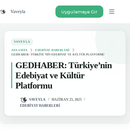
Skip
to
Uygulamaya Gir
Vaveyla
content
ANA SAYFA
EDEBIYAT HABERLERI
GEDHABER: TÜRKIYE’NIN EDEBIYAT VE KÜLTÜR PLATFORMU
GEDHABER: Türkiye’nin
Edebiyat ve Kültür
Platformu
VAVEYLA
HAZIRAN 25, 2025
EDEBIYAT HABERLERI