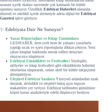
haberlerinden tiyatroya, sinemadan kitap tanıtımlarına kadar
uzanan içerik skalası sayesinde çok katmanlı bir kültür
ajandası sunuyor. Özellikle
Edebiyat Haberleri
alanında
düzenli ve nitelikli içerik üretimiyle adeta dijital bir
Edebiyat
Gazetesi
işlevi görüyor.
✨ Edebiyata Dair Ne Sunuyor?
Yazar Röportajları ve Kitap Tanıtımları
:
GEDHABER, hem yerli hem de yabancı yazarlarla
yaptığı sıcak ve içten röportajlarla dikkat çekiyor. Yeni
çıkan kitaplar hakkında merak edilen detayları
okuyucuya ulaştırıyor.
Edebiyat Etkinlikleri ve Festivaller
:
Söyleşiler,
atölyeler ve kitap festivalleri gibi etkinliklerin haberini
okurlarına ulaştırarak, onları aktif bir kültür takipçisine
dönüştürüyor.
Eleştirel Edebiyat Yazıları
:
Yüzeysel anlatılardan uzak
durarak, derinlikli ve eleştirel bakış açısı taşıyan
makalelere yer veriyor. Edebiyat tarihinden günümüze
köprü kuran analizleriyle edebi düşünceyi besliyor.