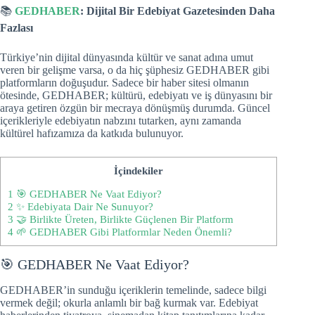
📚
GEDHABER
: Dijital Bir Edebiyat Gazetesinden Daha
Fazlası
Türkiye’nin dijital dünyasında kültür ve sanat adına umut
veren bir gelişme varsa, o da hiç şüphesiz GEDHABER gibi
platformların doğuşudur. Sadece bir haber sitesi olmanın
ötesinde, GEDHABER; kültürü, edebiyatı ve iş dünyasını bir
araya getiren özgün bir mecraya dönüşmüş durumda. Güncel
içerikleriyle edebiyatın nabzını tutarken, aynı zamanda
kültürel hafızamıza da katkıda bulunuyor.
İçindekiler
1
🎯 GEDHABER Ne Vaat Ediyor?
2
✨ Edebiyata Dair Ne Sunuyor?
3
🤝 Birlikte Üreten, Birlikte Güçlenen Bir Platform
4
🌱 GEDHABER Gibi Platformlar Neden Önemli?
🎯 GEDHABER Ne Vaat Ediyor?
GEDHABER’in sunduğu içeriklerin temelinde, sadece bilgi
vermek değil; okurla anlamlı bir bağ kurmak var. Edebiyat