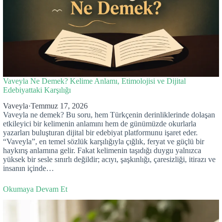
Vaveyla Ne Demek? Kelime Anlamı, Etimolojisi ve Dijital
Edebiyattaki Karşılığı
Vaveyla
·
Temmuz 17, 2026
Vaveyla ne demek? Bu soru, hem Türkçenin derinliklerinde dolaşan
etkileyici bir kelimenin anlamını hem de günümüzde okurlarla
yazarları buluşturan dijital bir edebiyat platformunu işaret eder.
“Vaveyla”, en temel sözlük karşılığıyla çığlık, feryat ve güçlü bir
haykırış anlamına gelir. Fakat kelimenin taşıdığı duygu yalnızca
yüksek bir sesle sınırlı değildir; acıyı, şaşkınlığı, çaresizliği, itirazı ve
insanın içinde…
Okumaya Devam Et