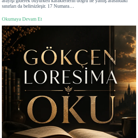
arayışı giderek büyürken karakterlerin doğru ile yanlış arasındaki
sınırları da belirsizleşir. 17 Numara…
Okumaya Devam Et