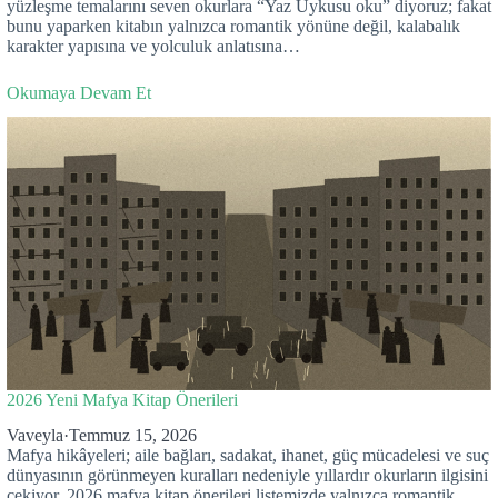
yüzleşme temalarını seven okurlara “Yaz Uykusu oku” diyoruz; fakat
bunu yaparken kitabın yalnızca romantik yönüne değil, kalabalık
karakter yapısına ve yolculuk anlatısına…
Okumaya Devam Et
2026 Yeni Mafya Kitap Önerileri
Vaveyla
·
Temmuz 15, 2026
Mafya hikâyeleri; aile bağları, sadakat, ihanet, güç mücadelesi ve suç
dünyasının görünmeyen kuralları nedeniyle yıllardır okurların ilgisini
çekiyor. 2026 mafya kitap önerileri listemizde yalnızca romantik