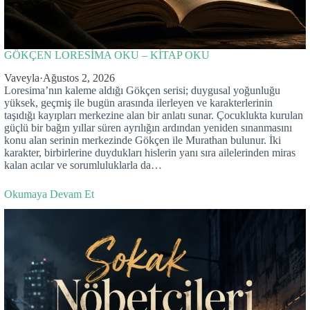
GÖKÇEN LORESİMA OKU – KİTAP OKU
Vaveyla
·
Ağustos 2, 2026
Loresima’nın kaleme aldığı Gökçen serisi; duygusal yoğunluğu
yüksek, geçmiş ile bugün arasında ilerleyen ve karakterlerinin
taşıdığı kayıpları merkezine alan bir anlatı sunar. Çocuklukta kurulan
güçlü bir bağın yıllar süren ayrılığın ardından yeniden sınanmasını
konu alan serinin merkezinde Gökçen ile Murathan bulunur. İki
karakter, birbirlerine duydukları hislerin yanı sıra ailelerinden miras
kalan acılar ve sorumluluklarla da…
Okumaya Devam Et