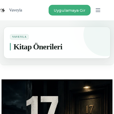
Skip
to
Uygulamaya Gir
Vaveyla
content
Kitap Önerileri