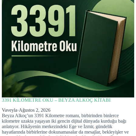
3391 KİLOMETRE OKU – BEYZA ALKOÇ KİTABI
Vaveyla
·
Ağustos 2, 2026
Beyza Alkoç’un 3391 Kilometre romanı, birbirinden binlerce
kilometre uzakta yaşayan iki gencin dijital dünyada kurduğu bağı
anlatıyor. Hikâyenin merkezindeki Ege ve İzmir, gündelik
hayatlarında birbirlerine dokunamasalar da mesajlar, bekleyişler ve