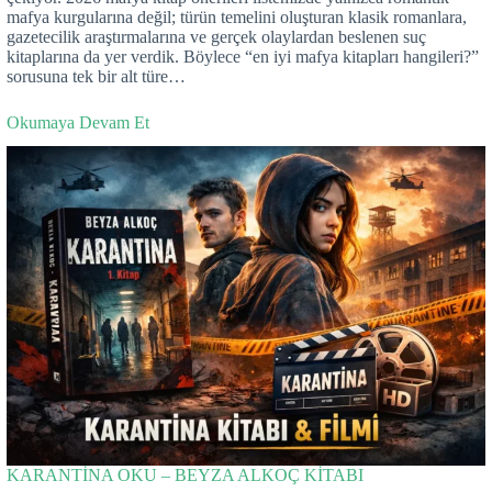
mafya kurgularına değil; türün temelini oluşturan klasik romanlara,
gazetecilik araştırmalarına ve gerçek olaylardan beslenen suç
kitaplarına da yer verdik. Böylece “en iyi mafya kitapları hangileri?”
sorusuna tek bir alt türe…
Okumaya Devam Et
KARANTİNA OKU – BEYZA ALKOÇ KİTABI