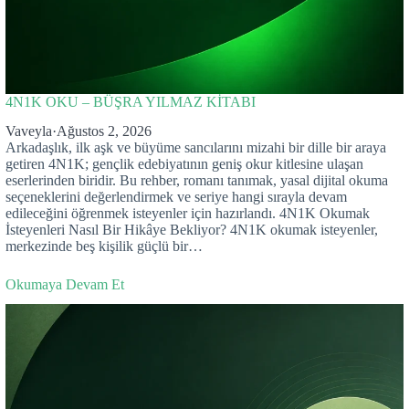
4N1K OKU – BÜŞRA YILMAZ KİTABI
Vaveyla
·
Ağustos 2, 2026
Arkadaşlık, ilk aşk ve büyüme sancılarını mizahi bir dille bir araya
getiren 4N1K; gençlik edebiyatının geniş okur kitlesine ulaşan
eserlerinden biridir. Bu rehber, romanı tanımak, yasal dijital okuma
seçeneklerini değerlendirmek ve seriye hangi sırayla devam
edileceğini öğrenmek isteyenler için hazırlandı. 4N1K Okumak
İsteyenleri Nasıl Bir Hikâye Bekliyor? 4N1K okumak isteyenler,
merkezinde beş kişilik güçlü bir…
Okumaya Devam Et